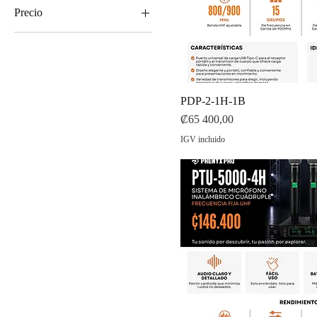
Precio
53.600 CRC
399.900 CRC
PDP-2-1H-1B
Precio
₡65 400,00
IGV incluido