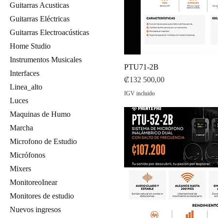
Guitarras Acusticas
Guitarras Eléctricas
Guitarras Electroacústicas
Home Studio
Instrumentos Musicales
PTU71-2B
Interfaces
Precio
₡132 500,00
Linea_alto
IGV incluido
Luces
Maquinas de Humo
Marcha
Microfono de Estudio
Micrófonos
Mixers
MonitoreoInear
Monitores de estudio
Nuevos ingresos