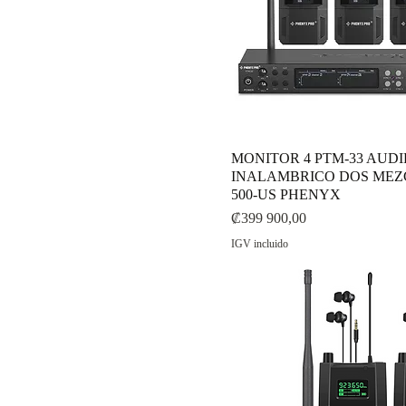
MONITOR 4 PTM-33 AUD
INALAMBRICO DOS MEZC
500-US PHENYX
Precio
₡399 900,00
IGV incluido