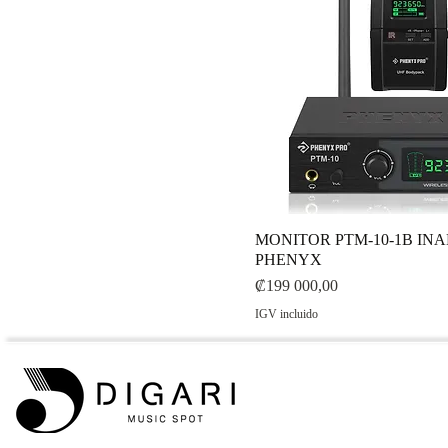
MONITOR PTM-10-1B I
PHENYX
Precio
₡199 000,00
IGV incluido