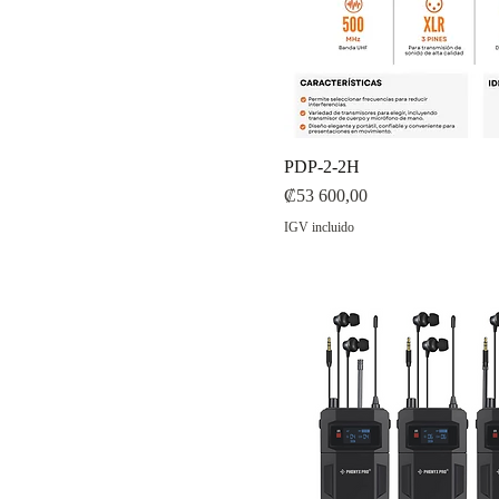
PDP-2-2H
Precio
₡53 600,00
IGV incluido