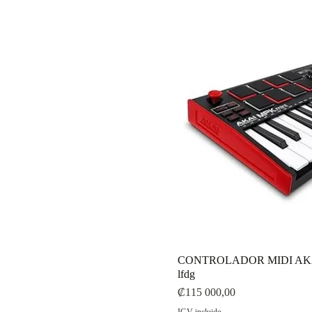
CONTROLADOR MIDI AKA
lfdg
Precio
₡115 000,00
IGV incluido