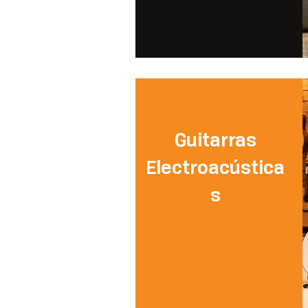
Guitarras
Electroacústica
s