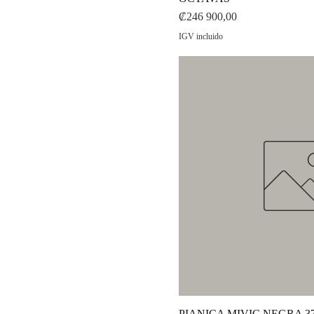
Precio
₡246 900,00
IGV incluido
PIANICA MIVIC NEGRA 3