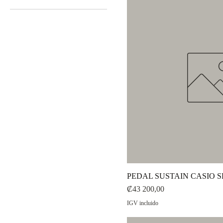
3000 CRC
516.000 CRC
PEDAL SUSTAIN CASIO SP
Precio
₡43 200,00
IGV incluido