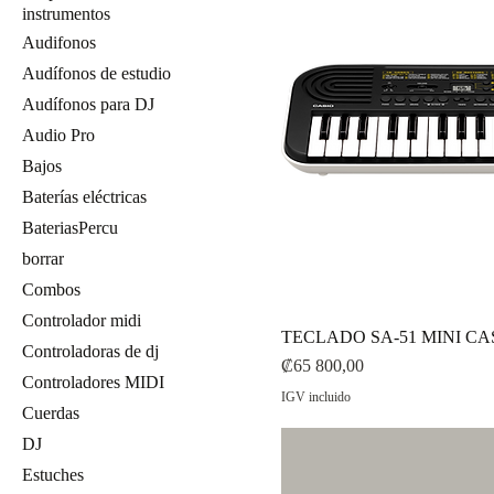
instrumentos
Audifonos
Audífonos de estudio
Audífonos para DJ
Audio Pro
Bajos
Baterías eléctricas
BateriasPercu
borrar
Combos
Controlador midi
TECLADO SA-51 MINI CA
Controladoras de dj
Precio
₡65 800,00
Controladores MIDI
IGV incluido
Cuerdas
DJ
Estuches