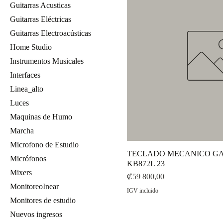
Guitarras Acusticas
Guitarras Eléctricas
Guitarras Electroacústicas
Home Studio
Instrumentos Musicales
Interfaces
Linea_alto
Luces
Maquinas de Humo
Marcha
Microfono de Estudio
TECLADO MECANICO G
Micrófonos
KB872L 23
Mixers
Precio
₡59 800,00
MonitoreoInear
IGV incluido
Monitores de estudio
Nuevos ingresos