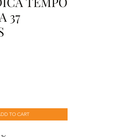
ICA TEMPO
A 37
S
ecio
ADD TO CART