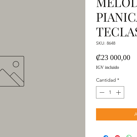
MELOD
PIANIC
TECLA
SKU: 8648
Pr
₡23 000,00
IGV incluido
Cantidad
*