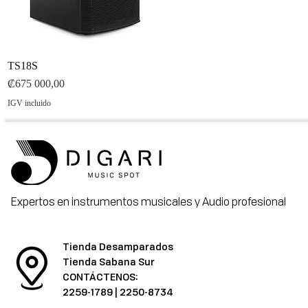
TS18S
Vista rápida
Precio
₡675 000,00
IGV incluido
Expertos en instrumentos musicales y Audio profesional
Tienda Desamparados
Tienda Sabana Sur
CONTÁCTENOS:
2259-1789
|
2250-8734