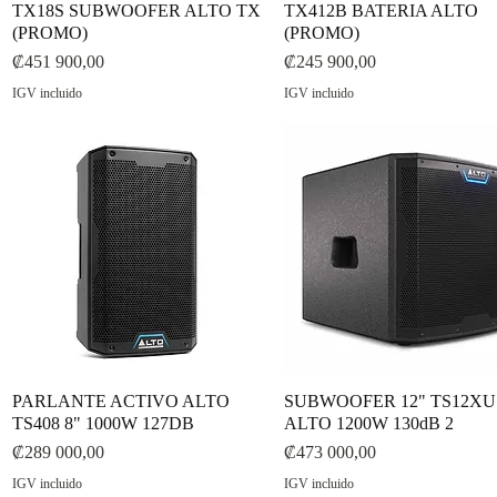
TX18S SUBWOOFER ALTO TX
Vista rápida
TX412B BATERIA ALTO
Vista rápida
(PROMO)
(PROMO)
Precio
Precio
₡451 900,00
₡245 900,00
IGV incluido
IGV incluido
PARLANTE ACTIVO ALTO
Vista rápida
SUBWOOFER 12" TS12XU
Vista rápida
TS408 8" 1000W 127DB
ALTO 1200W 130dB 2
Precio
Precio
₡289 000,00
₡473 000,00
IGV incluido
IGV incluido