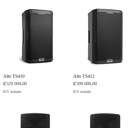
Alto TS410
Vista rápida
Alto TS412
Vista rápida
Precio
Precio
₡329 000,00
₡399 000,00
IGV incluido
IGV incluido