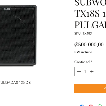
SUBWO
TX18S 
PULGAD
SKU: TX18S
P
₡500 000,00
IGV incluido
Cantidad
*
PULGADAS 126 DB