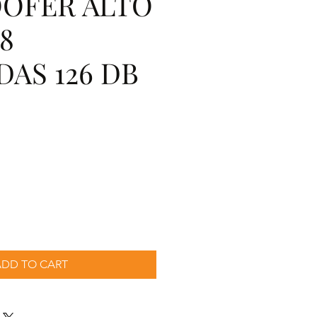
OFER ALTO
18
AS 126 DB
recio
ADD TO CART