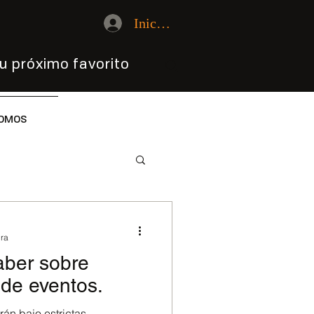
Iniciar sesión
u próximo favorito
OMOS
ura
aber sobre
de eventos.
án bajo estrictas