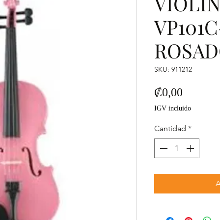
VIOLIN
VP101C
ROSA
SKU: 911212
Precio
₡0,00
IGV incluido
Cantidad
*