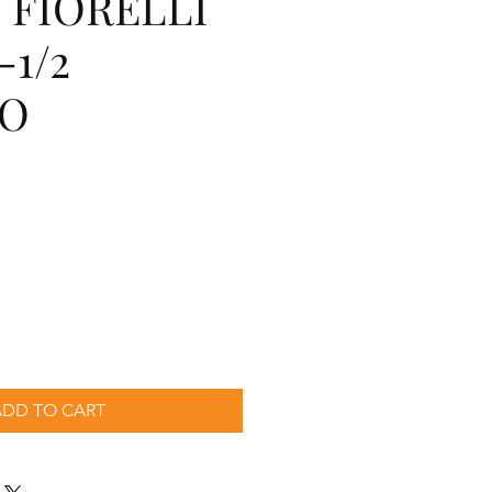
 FIORELLI
-1/2
DO
ADD TO CART