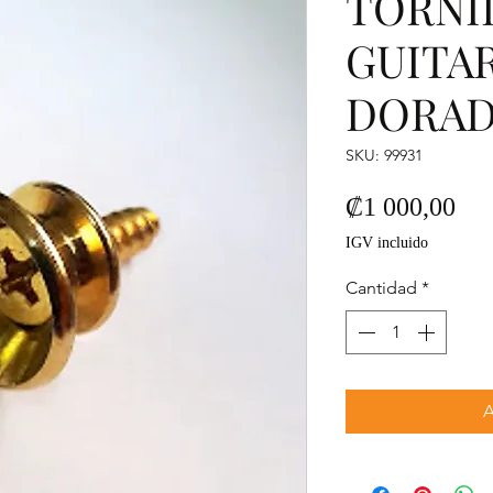
TORNI
GUITA
DORA
SKU: 99931
Pre
₡1 000,00
IGV incluido
Cantidad
*