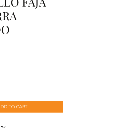
LLO FAJA
RRA
DO
cio
ADD TO CART