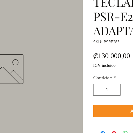
TECLA
PSR-E2
ADAPT
SKU: PSRE283
P
₡130 000,00
IGV incluido
Cantidad
*