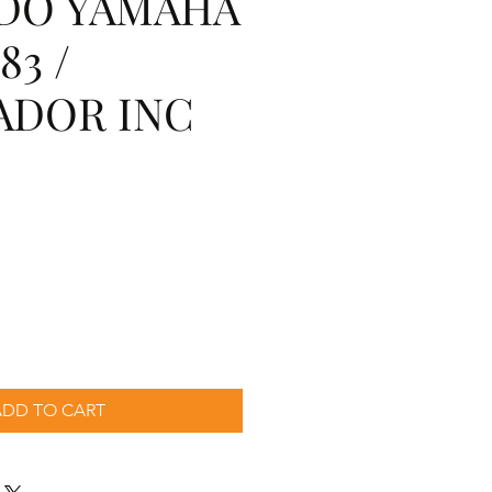
DO YAMAHA
83 /
ADOR INC
recio
ADD TO CART