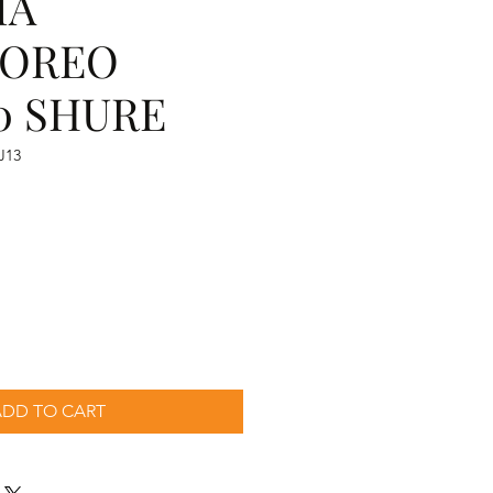
MA
TOREO
0 SHURE
J13
recio
ADD TO CART