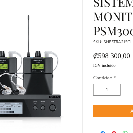
SISTE
MONI
PSM30
SKU: SHP3TRA215CL
P
₡598 300,00
IGV incluido
Cantidad
*