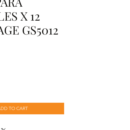
PARA
ES X 12
GE GS5012
ecio
ADD TO CART