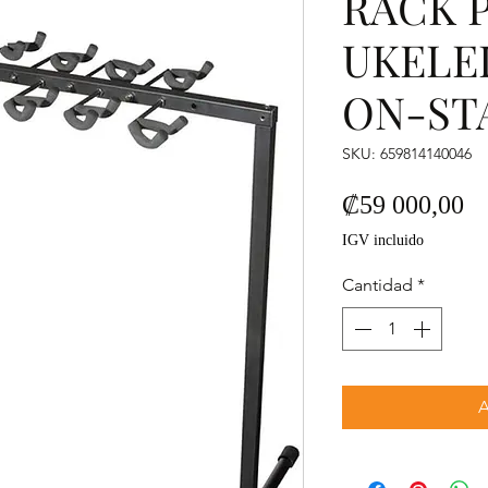
RACK 
UKELEL
ON-STA
SKU: 659814140046
Pr
₡59 000,00
IGV incluido
Cantidad
*