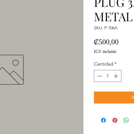
PLUG 3
METAL 
SKU: P-106A
Preci
₡500,00
IGV incluido
Cantidad
*