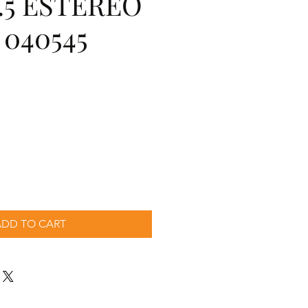
.5 ESTEREO
040545
o
ADD TO CART