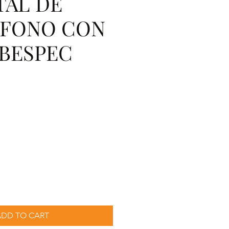
TAL DE
FONO CON
BESPEC
ecio
ADD TO CART