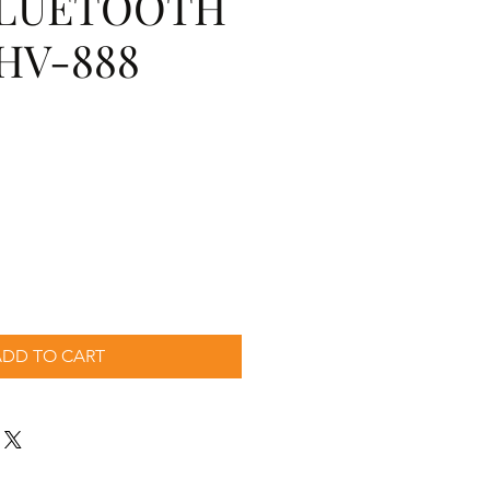
BLUETOOTH
HV-888
cio
ADD TO CART