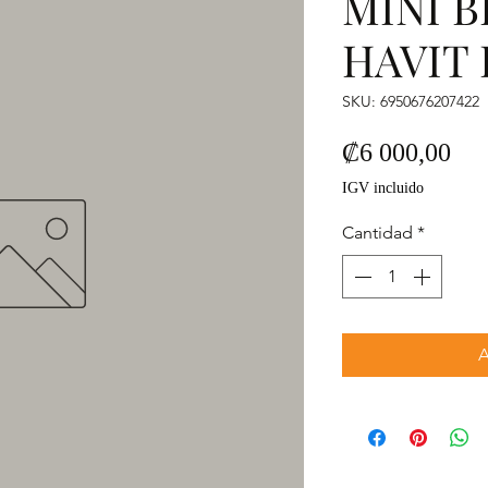
MINI 
HAVIT 
SKU: 6950676207422
Pre
₡6 000,00
IGV incluido
Cantidad
*