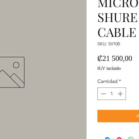
MICR
SHURE
CABLE 
SKU: SV100
Pr
₡21 500,00
IGV incluido
Cantidad
*