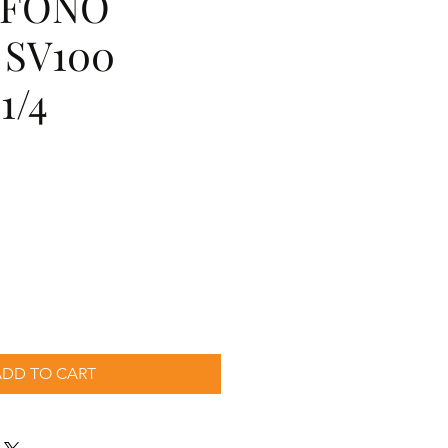
OFONO
 SV100
1/4
ecio
ADD TO CART