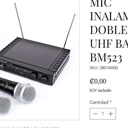
MIC
INALA
DOBLE
UHF B
BM523
SKU: 280134500
Precio
₡0,00
IGV incluido
Cantidad
*