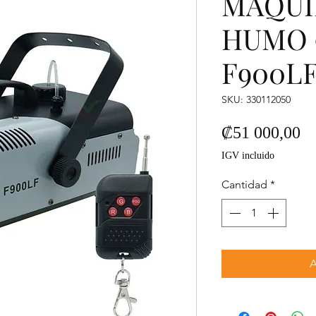
MAQUI
HUMO 
F900L
SKU: 330112050
Pr
₡51 000,00
IGV incluido
Cantidad
*