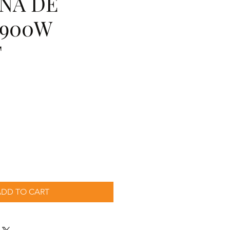
NA DE
900W
F
ecio
ADD TO CART