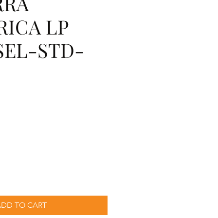
RRA
RICA LP
SEL-STD-
recio
ADD TO CART