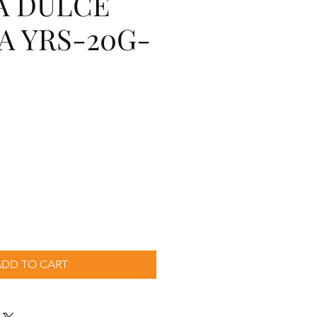
A DULCE
A YRS-20G-
cio
ADD TO CART