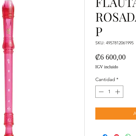
FLAUT
ROSAD
P
SKU: 4957812061995
Pre
₡6 600,00
IGV incluido
Cantidad
*