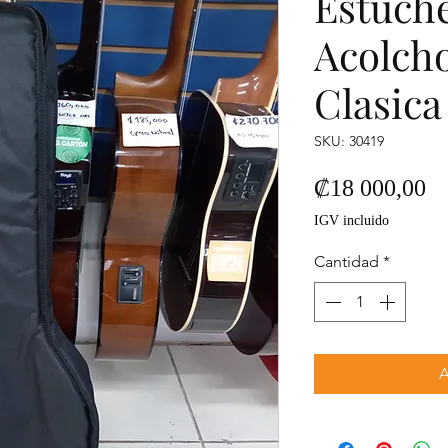
Estuch
Acolch
Clasica
SKU: 30419
Pr
₡18 000,00
IGV incluido
Cantidad
*