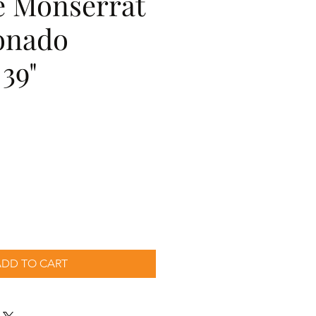
e Monserrat
onado
 39"
ecio
ADD TO CART