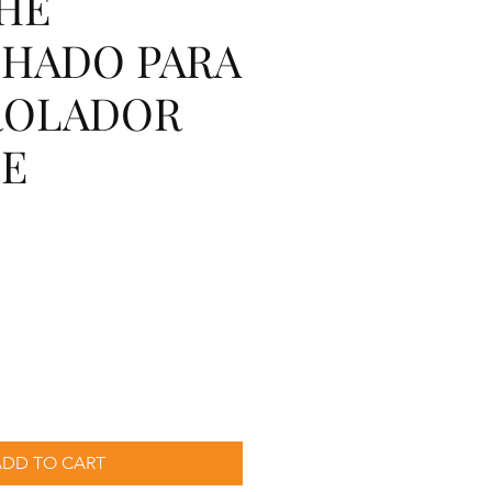
HE
HADO PARA
ROLADOR
E
ADD TO CART