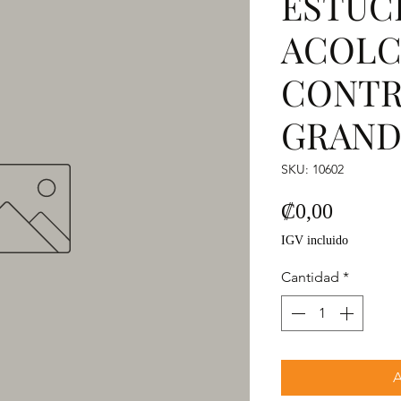
ESTUC
ACOLC
CONT
GRAND
SKU: 10602
Precio
₡0,00
IGV incluido
Cantidad
*