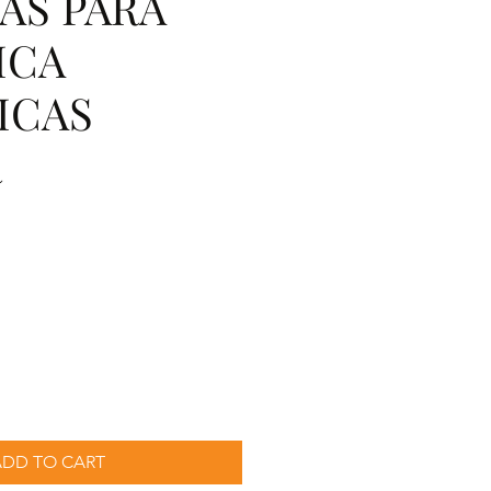
AS PARA
ICA
ICAS
R
cio
ADD TO CART