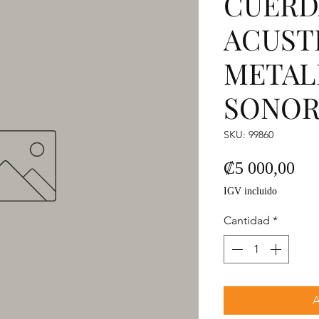
CUERD
ACUST
METAL
SONO
SKU: 99860
Pre
₡5 000,00
IGV incluido
Cantidad
*