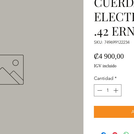
CUERDA
ELECTR
.42 ER
SKU: 749699122234
Pre
₡4 900,00
IGV incluido
Cantidad
*