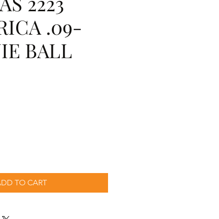
S 2223
ICA .09-
NIE BALL
cio
ADD TO CART