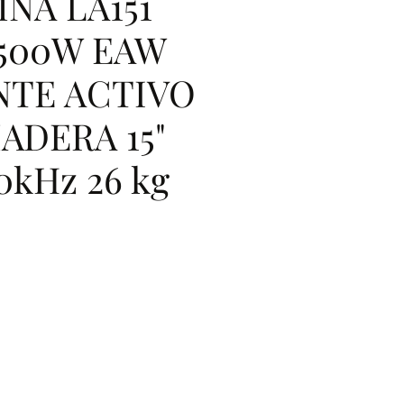
NA LA151
1500W EAW
NTE ACTIVO
ADERA 15"
0kHz 26 kg