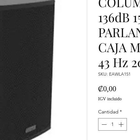
COLUM
136dB 
PARLA
CAJA M
43 Hz 2
SKU: EAWLA151
Precio
₡0,00
IGV incluido
Cantidad
*