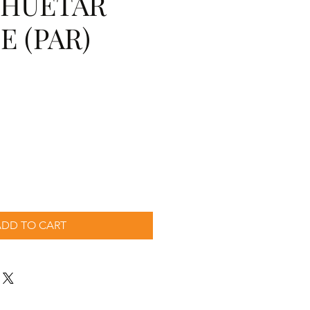
 HUETAR
 (PAR)
cio
ADD TO CART