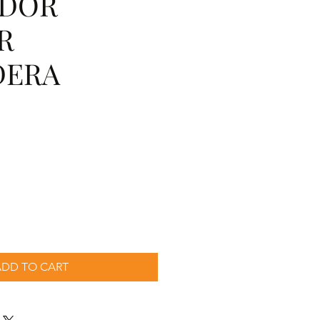
ADOR
R
DERA
cio
ADD TO CART