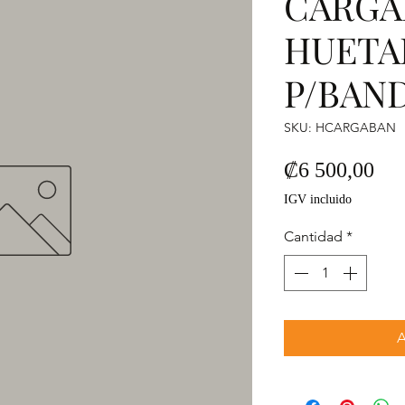
CARG
HUETA
P/BAN
SKU: HCARGABAN
Pre
₡6 500,00
IGV incluido
Cantidad
*