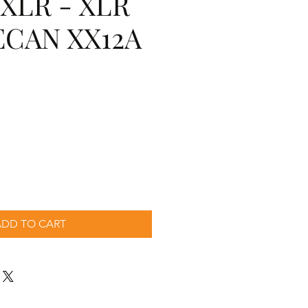
XLR - XLR
ECAN XX12A
cio
ADD TO CART