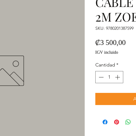
CABLE 
2M ZO
SKU: 9780201387599
Pre
₡3 500,00
IGV incluido
Cantidad
*