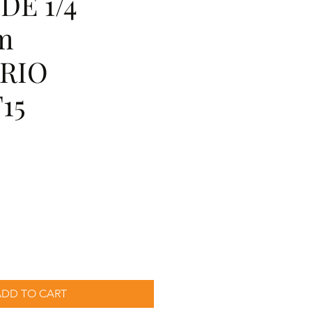
DE 1/4
5m
RIO
15
cio
ADD TO CART