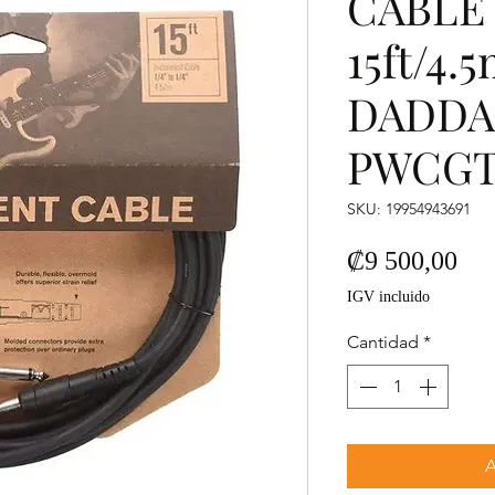
CABLE 
15ft/4.
DADDA
PWCGT
SKU: 19954943691
Pre
₡9 500,00
IGV incluido
Cantidad
*