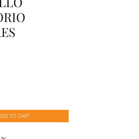
LLO
ORIO
ES
cio
ADD TO CART