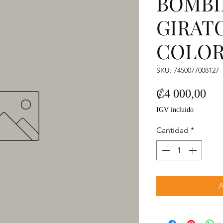
BOMBI
GIRAT
COLOR
SKU: 7450077008127
Pre
₡4 000,00
IGV incluido
Cantidad
*