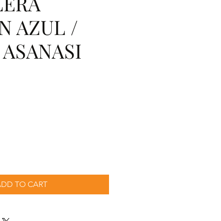
LERA
N AZUL /
 ASANASI
cio
ADD TO CART