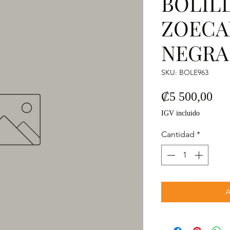
BOLIL
ZOECA
NEGRA
SKU: BOLE963
Pre
₡5 500,00
IGV incluido
Cantidad
*