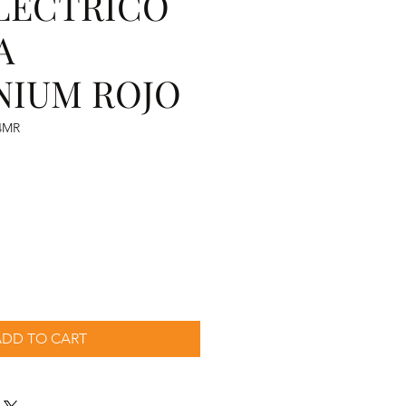
ELECTRICO
A
NIUM ROJO
4MR
recio
ADD TO CART