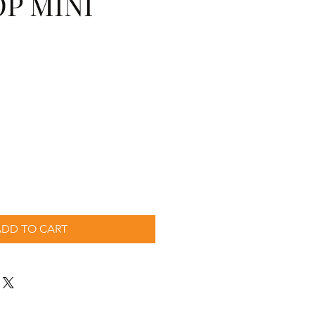
P MINI
O
cio
ADD TO CART