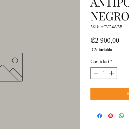
ANTIPO
NEGR
SKU: ACVG4WSB
Pre
₡2 900,00
IGV incluido
Cantidad
*