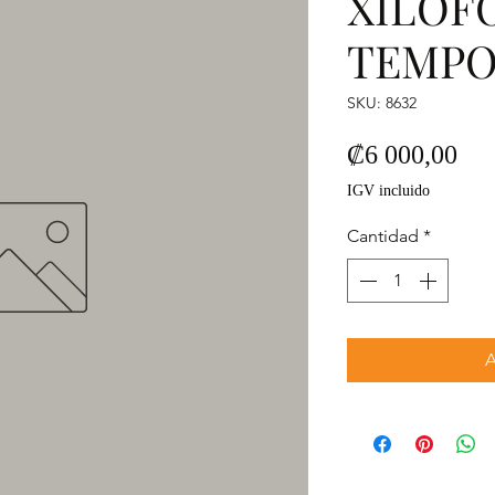
XILOF
TEMP
SKU: 8632
Pre
₡6 000,00
IGV incluido
Cantidad
*